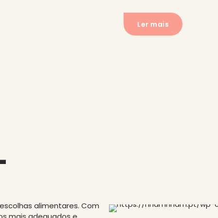
Ler mais
L
 escolhas alimentares. Com
ntos mais adequados e