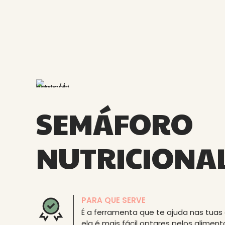
SEMÁFORO
NUTRICIONA
PARA QUE SERVE
É a ferramenta que te ajuda nas tuas
ela é mais fácil optares pelos alime