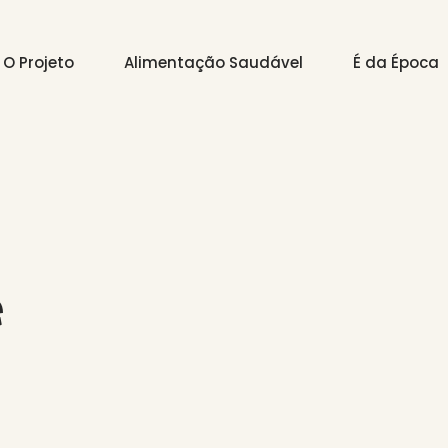
O Projeto
Alimentação Saudável
É da Época
e