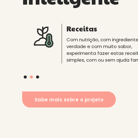
Semáforo Nutricion
É da época
Receitas
É a ferramenta que te ajuda n
Na Dieta Mediterrânica privile
Com nutrição, com ingredient
escolhas alimentares, sobretu
os alimentos locais e da época
verdade e com muito sabor,
quando vais às compras. Assim
Consulta o que podes comer
experimenta fazer estas recei
distingues os alimentos mais 
estação ou mês. A natureza é
simples, com ou sem ajuda fami
menos saudáveis.
generosa!
Sabe mais sobre o projeto