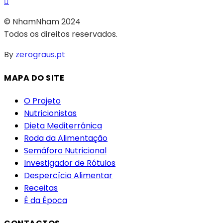
© NhamNham 2024
Todos os direitos reservados.
By
zerograus.pt
MAPA DO SITE
O Projeto
Nutricionistas
Dieta Mediterrânica
Roda da Alimentação
Semáforo Nutricional
Investigador de Rótulos
Despercício Alimentar
Receitas
É da Época