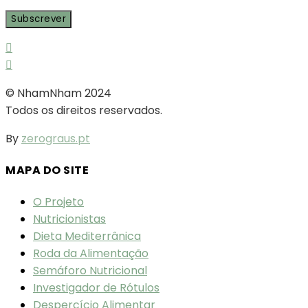
© NhamNham 2024
Todos os direitos reservados.
By
zerograus.pt
MAPA DO SITE
O Projeto
Nutricionistas
Dieta Mediterrânica
Roda da Alimentação
Semáforo Nutricional
Investigador de Rótulos
Despercício Alimentar