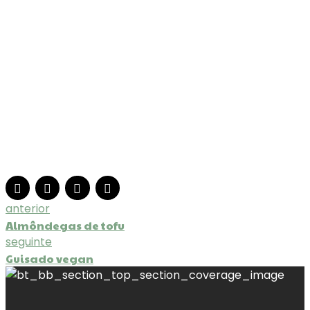
Estas almôndegas de seitan e feijão vermelho são
uma opção deliciosa e nutritiva para qualquer
refeição.
anterior
Almôndegas de tofu
seguinte
Guisado vegan