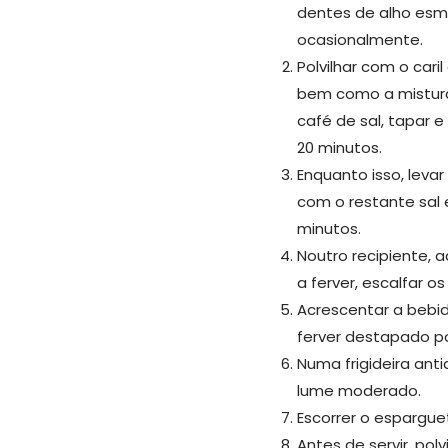
dentes de alho esm
ocasionalmente.
Polvilhar com o car
bem como a mistur
café de sal, tapar 
20 minutos.
Enquanto isso, lev
com o restante sal 
minutos.
Noutro recipiente, 
a ferver, escalfar os
Acrescentar a bebi
ferver destapado po
Numa frigideira an
lume moderado.
Escorrer o espargue
Antes de servir, po