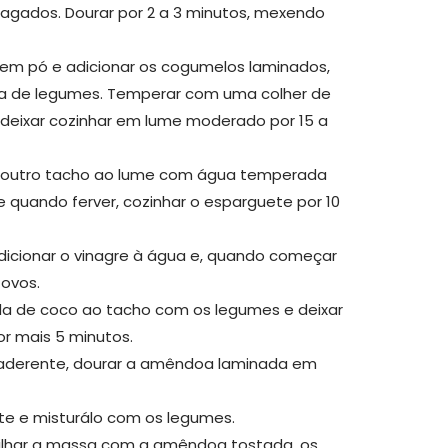
agados. Dourar por 2 a 3 minutos, mexendo
il em pó e adicionar os cogumelos laminados,
a de legumes. Temperar com uma colher de
e deixar cozinhar em lume moderado por 15 a
ar outro tacho ao lume com água temperada
e quando ferver, cozinhar o esparguete por 10
adicionar o vinagre à água e, quando começar
 ovos.
da de coco ao tacho com os legumes e deixar
r mais 5 minutos.
tiaderente, dourar a amêndoa laminada em
te e misturálo com os legumes.
lvilhar a massa com a amêndoa tostada, os