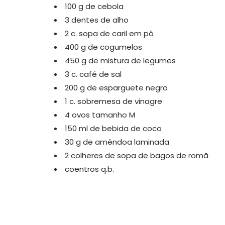
100 g de cebola
3 dentes de alho
2 c. sopa de caril em pó
400 g de cogumelos
450 g de mistura de legumes
3 c. café de sal
200 g de esparguete negro
1 c. sobremesa de vinagre
4 ovos tamanho M
150 ml de bebida de coco
30 g de amêndoa laminada
2 colheres de sopa de bagos de romã
coentros q.b.