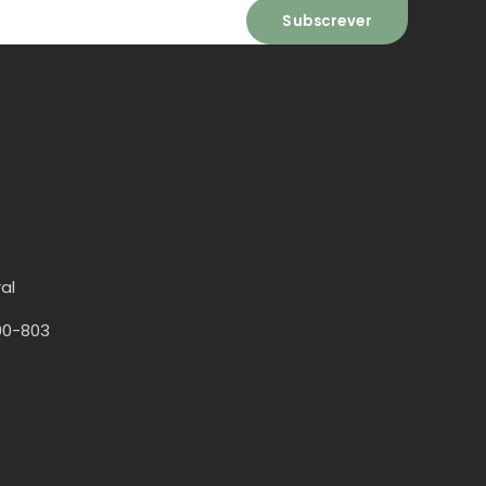
al
00-803