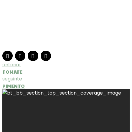
setembro e outubro e regar diariamente. Assim
darás um sabor especial às tuas saladas.
anterior
TOMATE
seguinte
PIMENTO