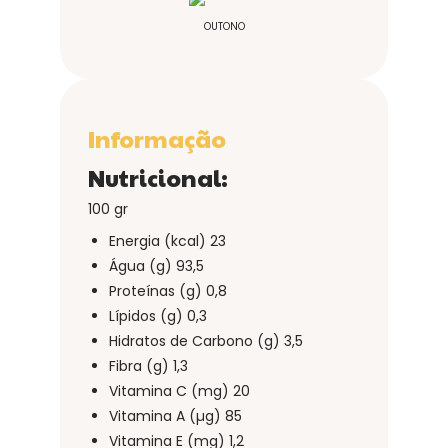
OUTONO
Informação
Nutricional:
100 gr
Energia (kcal)
23
Água (g)
93,5
Proteínas (g)
0,8
Lípidos (g)
0,3
Hidratos de Carbono (g)
3,5
Fibra (g)
1,3
Vitamina C (mg)
20
Vitamina A (µg)
85
Vitamina E (mg) 1,2