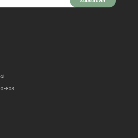
al
00-803