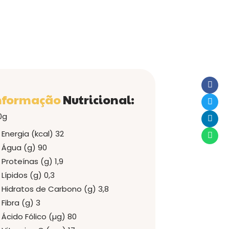
nformação
Nutricional:
0g
Energia (kcal)
32
Água (g)
90
Proteínas (g)
1,9
Lípidos (g)
0,3
Hidratos de Carbono (g)
3,8
Fibra (g)
3
Ácido Fólico (µg) 80