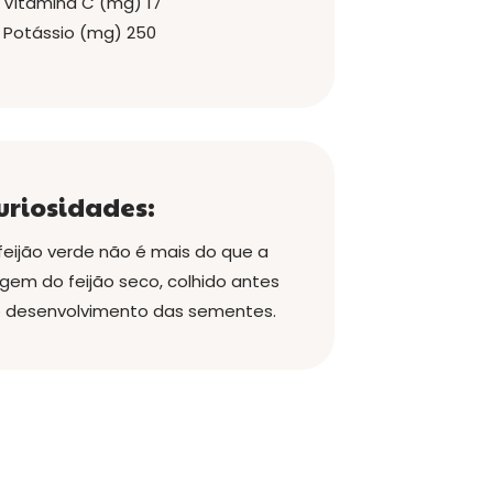
Vitamina C (mg)
17
Potássio (mg)
250
uriosidades:
feijão verde não é mais do que a
gem do feijão seco, colhido antes
 desenvolvimento das sementes.