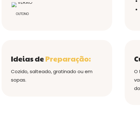
OUTONO
Ideias de
Preparação:
C
Cozido, salteado, gratinado ou em
O 
sopas.
va
do